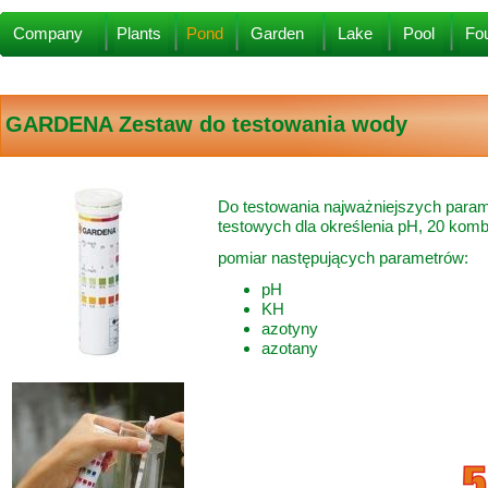
Company
Plants
Pond
Garden
Lake
Pool
Fou
GARDENA
Zestaw do testowania wody
Do testowania najważniejszych param
testowych dla określenia pH, 20 kombi
pomiar następujących parametrów:
pH
KH
azotyny
azotany