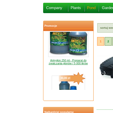
20,00 zł
Company
Plants
Pond
Garde
Promocje
sortuj w
1
2
Antyglon 250 ml - Preparat do
zwalczania glonów / 5 000 litrów
30,00 zł
Antyglon 500 ml - Preparat do
zwalczania glonów / 10 000 litrów
Najbardziej popularne