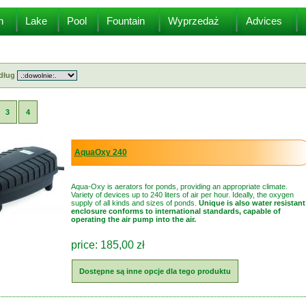
n
Lake
Pool
Fountain
Wyprzedaż
Advices
edług
3
4
AquaOxy 240
Aqua-Oxy is aerators for ponds, providing an appropriate climate.
Variety of devices up to 240 liters of air per hour. Ideally, the oxygen
supply of all kinds and sizes of ponds.
Unique is also water resistant
enclosure conforms to international standards, capable of
operating the air pump into the air.
price: 185,00 zł
Dostępne są inne opcje dla tego produktu