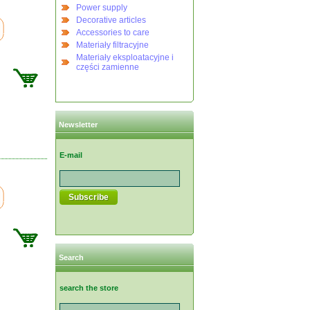
Power supply
Decorative articles
Accessories to care
Materiały filtracyjne
Materiały eksploatacyjne i
części zamienne
Newsletter
E-mail
Search
search the store