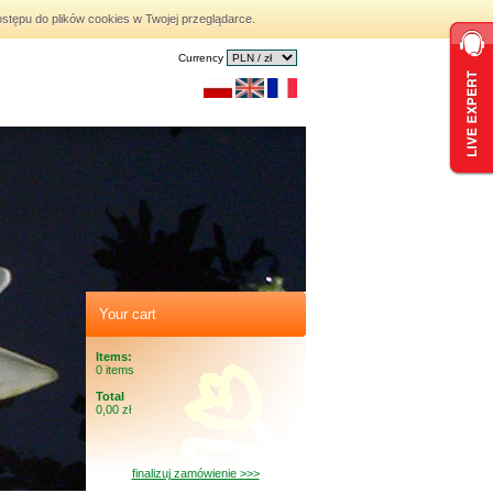
stępu do plików cookies w Twojej przeglądarce.
Currency
Your cart
Items:
0 items
Total
0,00 zł
finalizuj zamówienie >>>