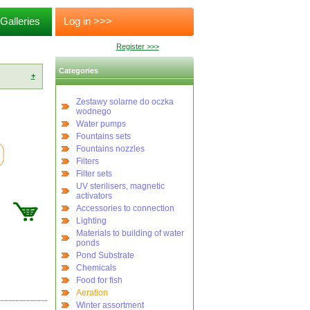
Galleries
Log in >>>
Register >>>
Categories
+
Zestawy solarne do oczka
wodnego
Water pumps
Fountains sets
Fountains nozzles
Filters
Filter sets
UV sterilisers, magnetic
activators
Accessories to connection
Lighting
Materials to building of water
ponds
Pond Substrate
Chemicals
Food for fish
Aeration
Winter assortment