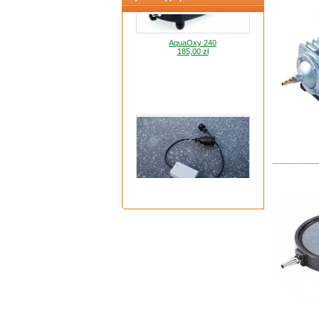
AquaOxy 240
185,00 zł
Termostat grzałki do oczka wodnego
200,00 zł