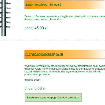
Zawór metalowy - 10 wyjść
Zawór z 10-cioma regulowanymi wyjściami. Idealny do rozprowadzeni
tlenu po całej powierzchni oczka.
price: 45,00 zł
Kurtyna napowietrzająca 30
Wydziela równomierny strumień pęcherzyków powietrza na całej swoje
długości. Giętą kurtynę napowietrzającą można uformować w pożądan
kształt, dzięki czemu w okresie zimowym osiągniemy wolną od lodu
przestrzeń - przerębel.
długość 30cm
price: 5,00 zł
Dostępne są inne opcje dla tego produktu