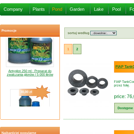
20,00 zł
Company
Plants
Pond
Garden
Lake
Pool
Fo
Promocje
sortuj według
1
2
Antyglon 250 ml - Preparat do
FIAP Tank
zwalczania glonów / 5 000 litrów
FIAP TankCon
30,00 zł
przez folię.
price: 76,
Dostępne 
Antyglon 500 ml - Preparat do
zwalczania glonów / 10 000 litrów
Najbardziej popularne