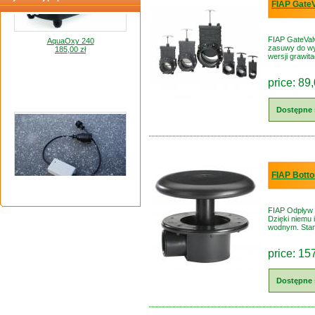
FIAP Gate
AquaOxy 240
185,00 zł
FIAP GateValv
zasuwy do wy
wersji grawit
price: 89,
Dostępne 
FIAP Bott
Termostat grzałki do oczka wodnego
200,00 zł
FIAP Odpływ d
Dzięki niemu 
wodnym. Stan
price: 15
Dostępne 