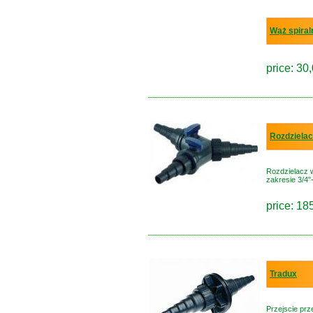
Wąż spiral
price: 30,
Rozdzielac
Rozdzielacz w
zakresie 3/4"
price: 18
Tradux
Przejscie prze