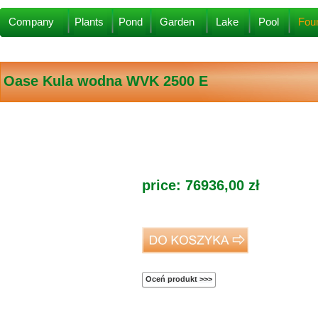
Company
Plants
Pond
Garden
Lake
Pool
Foun
Oase
Kula wodna WVK 2500 E
price:
76936,00
zł
Oceń produkt >>>