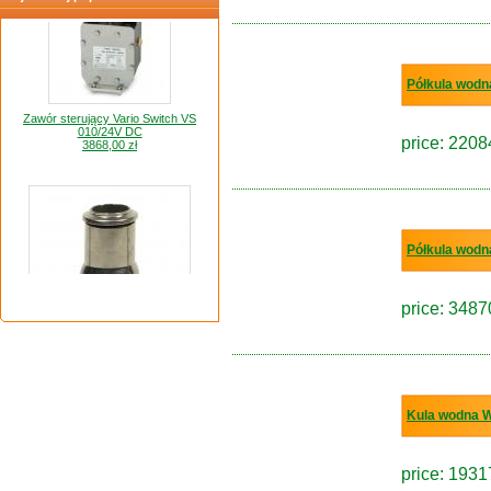
Półkula wod
Zawór sterujący Vario Switch VS
010/24V DC
3868,00 zł
price: 2208
Półkula wod
price: 3487
Dysza spieniająca SSP 55 - 10 E
990,00 zł
Kula wodna 
price: 1931