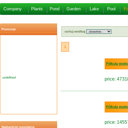
undefined
Company
Plants
Pond
Garden
Lake
Pool
Fo
Promocje
sortuj według
1
Półkula wod
undefined
price: 4731
Półkula wod
price: 1455
Najbardziej popularne