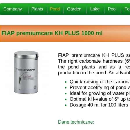
Company
Plants
Pond
Garden
Lake
Pool
Fo
FIAP premiumcare KH PLUS 1000 ml
FIAP premiumcare KH
PLUS se
The right carbonate hardness (6° 
the pond plants and as a re
production in the pond. An advant
Quick raising of the carbon
Prevent acetifying of pond 
Ideal for growing of water p
Optimal kH-value of 6° up to
Dosage 40 ml for 100 liters
Dane techniczne: